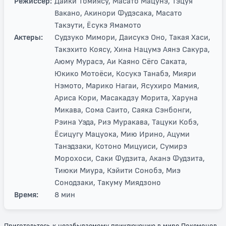
Режиссер:
Даики Томиясу, Масато Мацунэ, Тэцуя
Вакано, Акинори Фудэсака, Масато
Такэути, Ёсукэ Ямамото
Актеры:
Судзуко Мимори, Даисукэ Оно, Такая Хаси,
Такэхито Коясу, Хина Нацумэ Аянэ Сакура,
Аюму Мурасэ, Аи Каяно Сёго Саката,
Юкико Мотоёси, Косукэ Танабэ, Мияри
Нэмото, Марико Нагаи, Ясухиро Мамия,
Ариса Кори, Масакадзу Морита, Харуна
Микава, Сома Саито, Саяка Сэнбонги,
Рэина Уэда, Риэ Муракава, Тацуки Кобэ,
Ёсицугу Мацуока, Мию Ирино, Ацуми
Танэдзаки, Котоно Мицуиси, Сумирэ
Морохоси, Саки Фудзита, Аканэ Фудзита,
Тиюки Миура, Кэйити Сонобэ, Миэ
Сонодзаки, Такуму Миядзоно
Время:
8 мин
Приготовьтесь к незабываемому приключению в мире Покемонов