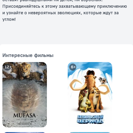
Присоединяйтесь к этому захватывающему приключению
и узнайте о невероятных эволюциях, которые ждут за
углом!
Покемон: Лучарио и тайна Мью
Покемон Рейнджер и Храм
Моря
12+
12+
Интересные фильмы
12+
6+
Покемон: Гиратина и Небесный
Покемон: Аркеус и
воин
Драгоценный камень жизни
12+
12+