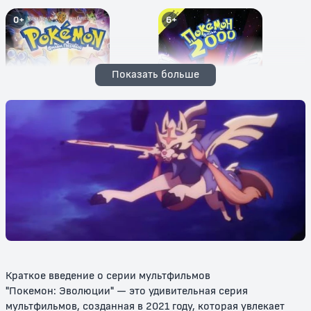
0+
6+
Показать больше
Покемон: Мьюту наносит
Покемон: Сила Избранного /
ответный удар / Покемон:
Покемон 2000
Мьюту против Мью
6+
12+
Краткое введение о серии мультфильмов
"Покемон: Эволюции" — это удивительная серия
мультфильмов, созданная в 2021 году, которая увлекает