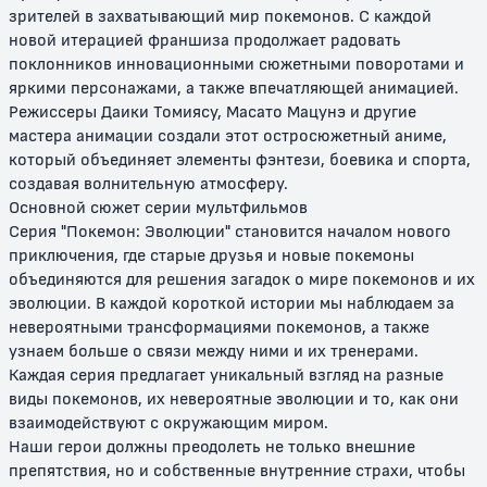
зрителей в захватывающий мир покемонов. С каждой
новой итерацией франшиза продолжает радовать
поклонников инновационными сюжетными поворотами и
яркими персонажами, а также впечатляющей анимацией.
Покемон: Чары Аноунов /
Покемон: Мьюту возвращается
Режиссеры Даики Томиясу, Масато Мацунэ и другие
Покемон: Заклятие Аноунов
мастера анимации создали этот остросюжетный аниме,
который объединяет элементы фэнтези, боевика и спорта,
12+
6+
создавая волнительную атмосферу.
Основной сюжет серии мультфильмов
Серия "Покемон: Эволюции" становится началом нового
приключения, где старые друзья и новые покемоны
объединяются для решения загадок о мире покемонов и их
эволюции. В каждой короткой истории мы наблюдаем за
невероятными трансформациями покемонов, а также
узнаем больше о связи между ними и их тренерами.
Каждая серия предлагает уникальный взгляд на разные
виды покемонов, их невероятные эволюции и то, как они
Покемон навсегда: Селеби -
Покемон 5: Герои Латиас и
взаимодействуют с окружающим миром.
Голос леса
Латиос / Покемон: Хранители
водной столицы - Ратиасу и
Наши герои должны преодолеть не только внешние
Ратиосу
препятствия, но и собственные внутренние страхи, чтобы