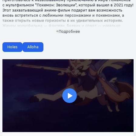
с мультфильмом "Покемон: Эволюции", который вышел в 2021 году!
Этот захватывающий аниме-фильм подарит вам возможность
вновь встретиться с любимыми персонажами и покемонами, а
также открыть новые горизонты в их удивительных историях.
Жанры мультфильма — фэнтези, боевик и спорт — идеально
сочетаются, создавая яркий и динамичный сюжет, который
Подробнее
захватит не только детей, но и взрослых.
В "Покемон: Эволюции" вас ждут уникальные истории о различных
Holes
Alloha
покемонах и их эволюциях, где каждый персонаж открывает
потрясающие способности и возможности. В этой серии зрители
смогут наслаждаться увлекательными поединками, невероятными
турнирами и захватывающими моментами дружбы и
соперничества.
Погрузитесь в мир, где каждый покемон имеет свою историю и
уникальный путь к самосовершенствованию, исследуя детали их
эволюционного роста. Помимо зрелищных сражений, фильм
>
подчеркивает ценность дружбы, взаимопомощи и стремления к
цели.
Не упустите шанс увидеть "Покемон: Эволюции" и пройти вместе с
героями через все испытания и победы! Это аниме, мультфильм и
спорт в одном флаконе — идеально подходит для всех
поклонников покемонов и тех, кто ищет яркие эмоции. Смотрите
фильм бесплатно и погружайтесь в волшебный мир, где каждый