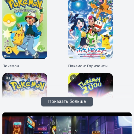
Покемон
Покемон: Горизонты
0+
6+
Показать больше