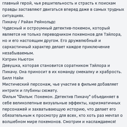
главный герой, чья решительность и страсть к поискам
Покемон: Джирачи –
Покемон: Судьба Деоксиса
правды заставляют двигаться вперед даже в самых трудных
исполнитель желаний
ситуациях.
Пикачу / Райан Рейнольдс
12+
12+
Чудесный и остроумный детектив-покемон, который
является не только переводчиком покемонов для Тэйлора,
но и его настоящим другом. Его дружелюбный и
саркастичный характер делает каждое приключение
незабываемым.
Кэтрин Ньютон
Девушка, которая становится соратником Тэйлора и
Пикачу. Она приносит в их команду смекалку и храбрость.
Билл Найи
Мистический персонаж, чье участие в фильме добавляет
Покемон: Лучарио и тайна Мью
Покемон Рейнджер и Храм
Моря
интриги и глубины сюжету.
Фильм "Фильм: Покемон. Детектив Пикачу" объединяет в
12+
12+
себе великолепные визуальные эффекты, харизматичных
персонажей и захватывающую историю, что делает его
обязательным к просмотру для всех, кто хоть раз мечтал о
волшебном мире покемонов. Смотрим и наслаждаемся!