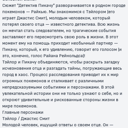
Сюжет "Детектив Пикачу" разворачивается в родном городе
покемонов — Райкью. Мы знакомимся с Тэйлором (его
играет Джастис Смит), молодым человеком, который
потерял своего отца — известного детектива. Всю жизнь
он мечтал стать следователем, но трагические события
заставляют его пересмотреть свою роль в жизни. В этот
момент ему на помощь приходит необычный партнер —
Покемон навсегда: Селеби -
Покемон 5: Герои Латиас и
Пикачу, который, к его удивлению, говорит его голосом (и
Голос леса
Латиос / Покемон: Хранители
водной столицы - Ратиасу и
это, конечно, голос Райана Рейнольдса)!
Ратиосу
Тэйлор и Пикачу объединяются, чтобы раскрыть загадку
исчезновения отца и разгадать тайны, погружающие весь
12+
12+
город в хаос. Процесс расследования приводит их к мир
огромных покемонов и сталкивает с различными
непредсказуемыми событиями и персонажами. В этой
увлекательной истории они не только узнают о себе, но и
откроют удивительные и рискованные стороны жизни в
мире покемонов.
Главные персонажи
Тэйлор / Джастис Смит
Молодой человек, ищущий ответы о своем отце. Он —