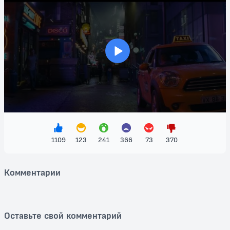
же, ярких покемонов.
Мультфильм "Покемон. Детектив Пикачу" не только радует глаз
красочными анимационными сценами, но и предлагает зрителям
разгадать множество загадок, ведь каждый кадр полон деталей и
скрытых улик. Это уникальное сочетание фэнтези и детектива
>
создаёт живую атмосферу, где каждый любитель покемонов найдет
что-то для себя.
Не упустите шанс погрузиться в этот волшебный мир, где дружба,
приключения и тайны ждут вас на каждом шагу. Смотреть
"Покемон. Детектив Пикачу" можно бесплатно на нашем сайте –
присоединяйтесь к Тим и Пикачу в их захватывающей истории и
раскрывайте секреты, которые таятся в сердце Рима!
1109
123
241
366
73
370
Комментарии
Оставьте свой комментарий