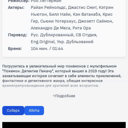
Режиссер:
Роб Леттерман
Актеры:
Райан Рейнольдс, Джастис Смит, Кэтрин
Ньютон, Билл Найи, Кэн Ватанабэ, Крис
Гир, Сьюки Уотерхаус, Джозетт Саймон,
Алехандро Де Меса, Рита Ора
Перевод:
Рус. Дублированный, СВ Студия,
Eng.Original, Укр. Дубльований
Время:
104 мин. / 01:44
Погрузитесь в увлекательный мир покемонов с мультфильмом
"Покемон. Детектив Пикачу", который вышел в 2019 году! Эта
захватывающая история сочетает в себе элементы приключений,
фантастики и детективного жанра, обещая интересное
времяпрепровождение для зрителей всех возрастов.
В центре сюжета – майл-менеджер Тим Гудман, который
Подробнее
оказывается вовлечён в невероятные события после
таинственного исчезновения своего отца. Его единственным
союзником становится говорящий покемон Пикачу, обладающий
Collaps
Alloha
уникальными детективными навыками и чудесным чувством
юмора. Вместе они отправляются в увлекательное расследование,
полное неожиданных поворотов, остроумных диалогов и, конечно