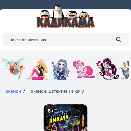
Покемон
/
Покемон. Детектив Пикачу
6+