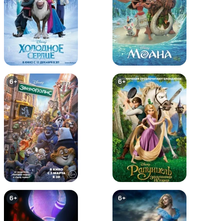
12+
12+
6+
6+
Покемон: Хупа и Битва Веков
Покемон: Я Выбираю Тебя /
Покемон 20
6+
6+
6+
6+