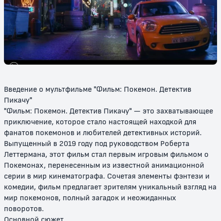
Покемон: Мьюту наносит
Покемон: Сила Избранного /
ответный удар / Покемон:
Покемон 2000
Мьюту против Мью
6+
12+
Введение о мультфильме "Фильм: Покемон. Детектив
Пикачу"
"Фильм: Покемон. Детектив Пикачу" — это захватывающее
приключение, которое стало настоящей находкой для
фанатов покемонов и любителей детективных историй.
Выпущенный в 2019 году под руководством Роберта
Леттермана, этот фильм стал первым игровым фильмом о
Покемон: Чары Аноунов /
Покемон: Мьюту возвращается
Покемонах, перенесенным из известной анимационной
Покемон: Заклятие Аноунов
серии в мир кинематографа. Сочетая элементы фэнтези и
комедии, фильм предлагает зрителям уникальный взгляд на
12+
6+
мир покемонов, полный загадок и неожиданных
поворотов.
Основной сюжет