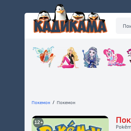
Покемон
/
Покемон
Пок
12+
Poké