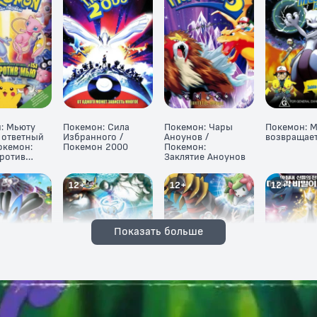
: Мьюту
Покемон: Сила
Покемон: Чары
Покемон: 
 ответный
Избранного /
Аноунов /
возвращае
окемон:
Покемон 2000
Покемон:
ротив
Заклятие Аноунов
12+
12+
12+
Показать больше