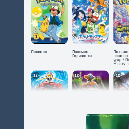
Покемон
Покемон:
Покемон
Горизонты
наносит
удар / П
Мьюту п
Мью
12+
12+
12+