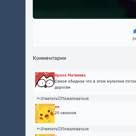
2
Комментарии
Арина Матвеева
Самое обидное что в этом мультике пот
дорогам
Ответить
Пожаловаться
ии
25 сезонов
Ответить
Пожаловаться