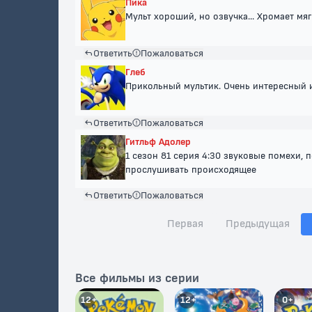
Пика
Мульт хороший, но озвучка... Хромает мяг
Ответить
Пожаловаться
Глеб
Прикольный мультик. Очень интересный 
Ответить
Пожаловаться
Гитльф Адолер
1 сезон 81 серия 4:30 звуковые помехи,
прослушивать происходящее
Ответить
Пожаловаться
Первая
Предыдущая
Все фильмы из серии
12+
12+
0+