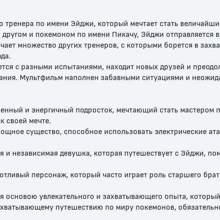
о тренера по имени Эйджи, который мечтает стать величайш
 другом и покемоном по имени Пикачу, Эйджи отправляется в
ечает множество других тренеров, с которыми борется в зах
да.
тся с разными испытаниями, находит новых друзей и преодо
нания. Мультфильм наполнен забавными ситуациями и неожи
ленный и энергичный подросток, мечтающий стать мастером 
к своей мечте.
мощное существо, способное использовать электрические ата
я и независимая девушка, которая путешествует с Эйджи, пом
отливый персонаж, который часто играет роль старшего брат
ся основою увлекательного и захватывающего опыта, который
захватывающему путешествию по миру покемонов, обязательн