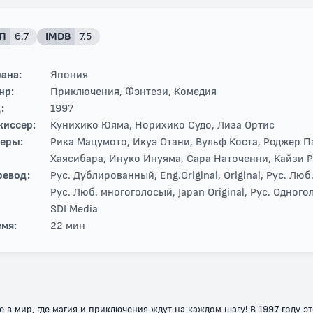
П
6.7
IMDB
7.5
ана:
Япония
нр:
Приключения, Фэнтези, Комедия
:
1997
жиссер:
Кунихико Юяма, Норихико Судо, Лиза Ортис
теры:
Рика Мацумото, Икуэ Отани, Вульф Коста, Роджер 
Хаясибара, Инуко Инуяма, Сара Наточенни, Кайзи 
ревод:
Рус. Дублированный, Eng.Original, Original, Рус. Л
Рус. Люб. многоголосый, Japan Original, Рус. Одного
SDI Media
мя:
22 мин
в мир, где магия и приключения ждут на каждом шагу! В 1997 году э