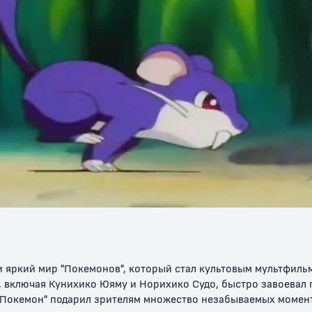
: Лучарио
Покемон
Покемон:
Покемон: А
 Мью
Рейнджер и Храм
Гиратина и
Драгоценн
Моря
Небесный воин
камень жи
6+
6+
12+
.
Покемон 22:
Покемон 23: Коко
Покемон:
в Пикачу
Мьюту наносит
Эволюции
ответный удар —
Эволюция
и яркий мир "Покемонов", который стал культовым мультфильм
 включая Кунихико Юяму и Норихико Судо, быстро завоевал 
"Покемон" подарил зрителям множество незабываемых момент