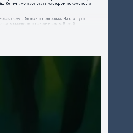
ш Кетчум, мечтает стать мастером покемонов и
гают ему в битвах и преградах. На его пути
явить смелость и находчивость. В этой
е.
е и стремлении к своей мечте. Присоединяйтесь к
ное дружеское плечо! Не упустите возможность