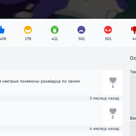
409
178
411
501
501
4
Ос
Те
ом нектрые покемоны разайдуца по своим
1
3 месяца назад
2
Ва
4 месяца назад