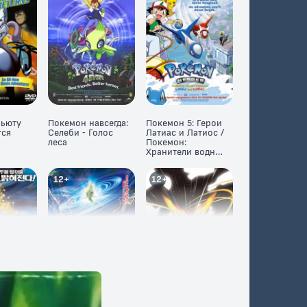
Мьюту
Покемон навсегда:
Покемон 5: Герои
тся
Селеби - Голос
Латиас и Латиос /
леса
Покемон:
Хранители водной
столицы - Ратиасу
и Ратиосу
12+
12+