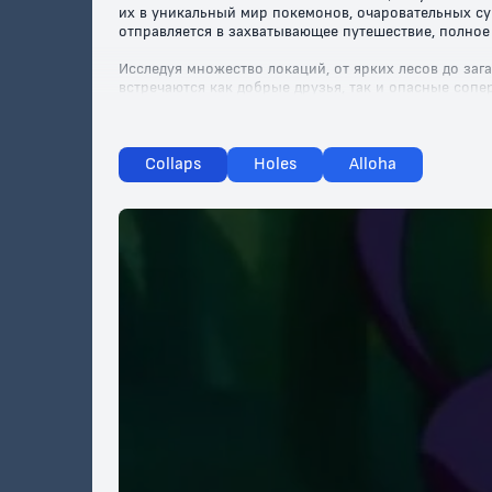
их в уникальный мир покемонов, очаровательных су
отправляется в захватывающее путешествие, полно
Исследуя множество локаций, от ярких лесов до заг
встречаются как добрые друзья, так и опасные соп
захватывающей истории настоящая дружба и верност
"Фильм: Покемон" — это не только комедийные моме
Эшу и его покемонам в этом удивительном приключен
Collaps
Holes
Alloha
увидеть этот невероятный фильм и погрузиться в м