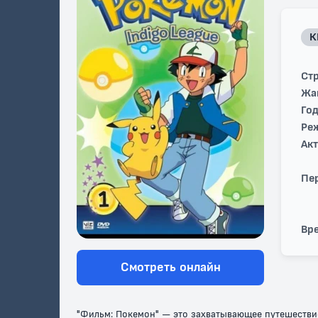
К
Стр
Жа
Год
Ре
Ак
Пе
Вре
Смотреть онлайн
"Фильм: Покемон" — это захватывающее путешествие 