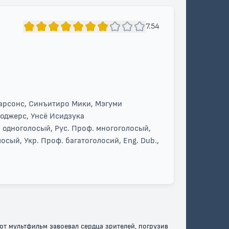
7.54
Парсонс, Синъитиро Мики, Мэгуми
Роджерс, Унсё Исидзука
юб. одноголосый, Рус. Проф. многоголосый,
лосый, Укр. Проф. багатоголосий, Eng. Dub.,
тот мультфильм завоевал сердца зрителей, погрузив