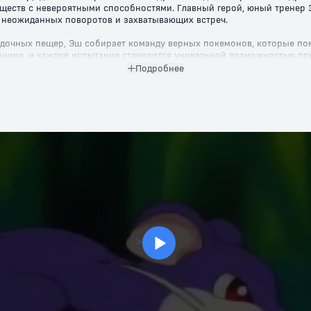
ществ с невероятными способностями. Главный герой, юный тренер Э
е неожиданных поворотов и захватывающих встреч.
адочных пещер, Эш собирает команду верных покемонов, которые помо
ерники, и каждое испытание становится уникальной возможностью про
ь друг другу становятся определяющими факторами на пути к побед
Подробнее
нты и яркие сражения, но и важные уроки о дружбе, работе в команд
ии и узнайте, насколько далеко может завести чистое сердце и вер
ир покемонов бесплатно!
>