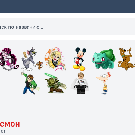
емон
mon