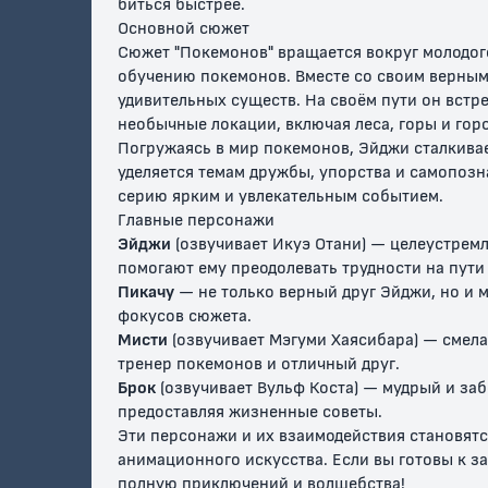
биться быстрее.
Основной сюжет
Сюжет "Покемонов" вращается вокруг молодог
обучению покемонов. Вместе со своим верным
удивительных существ. На своём пути он встр
необычные локации, включая леса, горы и горо
Погружаясь в мир покемонов, Эйджи сталкивае
уделяется темам дружбы, упорства и самопоз
серию ярким и увлекательным событием.
Главные персонажи
Эйджи
(озвучивает Икуэ Отани) — целеустрем
помогают ему преодолевать трудности на пути 
Пикачу
— не только верный друг Эйджи, но и 
фокусов сюжета.
Мисти
(озвучивает Мэгуми Хаясибара) — смела
тренер покемонов и отличный друг.
Брок
(озвучивает Вульф Коста) — мудрый и заб
предоставляя жизненные советы.
Эти персонажи и их взаимодействия становят
анимационного искусства. Если вы готовы к 
полную приключений и волшебства!