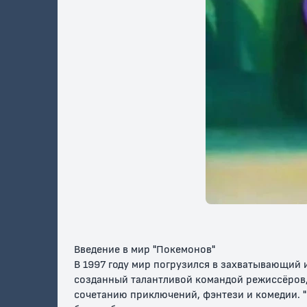
Покемон:
Покемон: Судьба
Покемон
Джирачи –
Деоксиса
и тайна
исполнитель
желаний
12+
12+
6+
Покемон: Хупа и
Покемон: Я
Покемон
Битва Веков
Выбираю Тебя /
Детекти
Покемон 20
Введение в мир "Покемонов"
В 1997 году мир погрузился в захватывающий 
созданный талантливой командой режиссёров,
сочетанию приключений, фэнтези и комедии. 