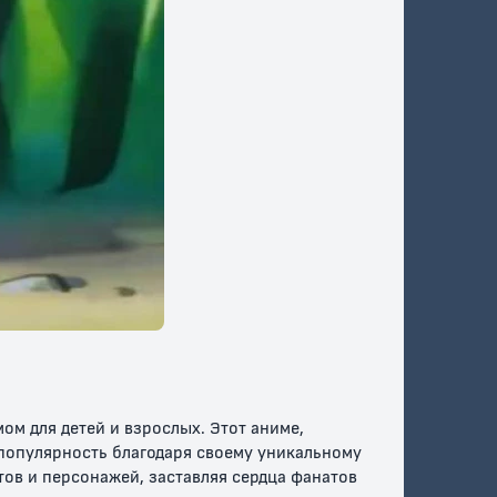
ркеус и
Покемон:
Покемон: Виктини
ый
Повелитель
и Белый герой –
зни
иллюзий Зороарк
Реширам /
Покемон: Белое -
Виктини и Зекром
6+
12+
Покемон: хроники
Консьерж
Аркеуса
покемонов
ом для детей и взрослых. Этот аниме,
популярность благодаря своему уникальному
ов и персонажей, заставляя сердца фанатов