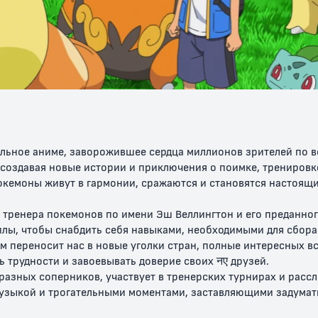
.
Покемон 22:
Покемон 23: Коко
Покемон:
в Пикачу
Мьюту наносит
Эволюции
ответный удар —
Эволюция
ельное аниме, заворожившее сердца миллионов зрителей по в
, создавая новые истории и приключения о поимке, трениров
окемоны живут в гармонии, сражаются и становятся настоящ
тренера покемонов по имени Эш Веллингтон и его преданного
илы, чтобы снабдить себя навыками, необходимыми для сбора
 переносит нас в новые уголки стран, полные интересных вс
 трудности и завоевывать доверие своих नए друзей.
азных соперников, участвует в тренерских турнирах и рассл
зыкой и трогательными моментами, заставляющими задуматьс