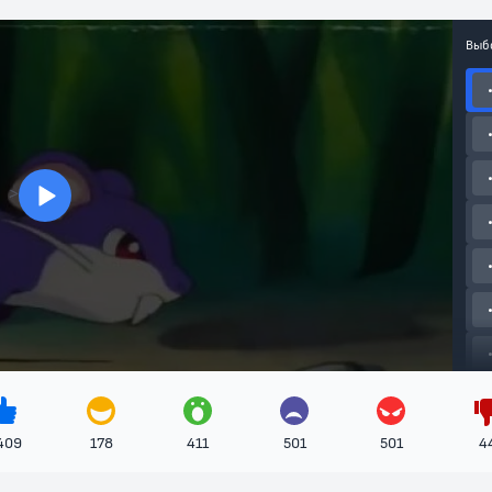
Выб
>
409
178
411
501
501
4