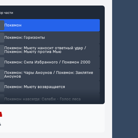
ор части
·
Покемон
·
Покемон: Горизонты
Покемон: Мьюту наносит ответный удар /
·
Покемон: Мьюту против Мью
·
Покемон: Сила Избранного / Покемон 2000
Покемон: Чары Аноунов / Покемон: Заклятие
·
Аноунов
·
Покемон: Мьюту возвращается
·
Покемон навсегда: Селеби - Голос леса
Покемон 5: Герои Латиас и Латиос / Покемон:
·
Хранители водной столицы - Ратиасу и
Ратиосу
·
Покемон: Джирачи – исполнитель желаний
4
·
Покемон: Судьба Деоксиса