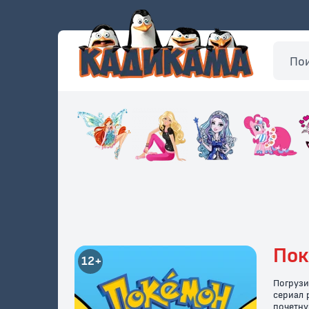
Пок
12+
Погрузи
сериал 
почетну