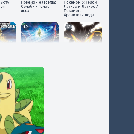
Мьюту
Покемон навсегда:
Покемон 5: Герои
тся
Селеби - Голос
Латиас и Латиос /
леса
Покемон:
Хранители водной
столицы - Ратиасу
и Ратиосу
12+
12+
ркеус и
Покемон:
Покемон: Виктини
ый
Повелитель
и Белый герой –
зни
иллюзий Зороарк
Реширам /
Покемон: Белое -
Виктини и Зекром
6+
12+