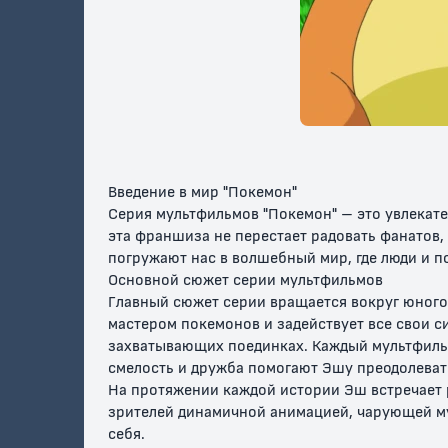
Покемон: Хупа и
Покемон: Я
Покемон
Битва Веков
Выбираю Тебя /
Детекти
Покемон 20
Введение в мир "Покемон"
Серия мультфильмов "Покемон" – это увлекат
эта франшиза не перестает радовать фанатов
погружают нас в волшебный мир, где люди и п
Основной сюжет серии мультфильмов
Главный сюжет серии вращается вокруг юного 
мастером покемонов и задействует все свои с
захватывающих поединках. Каждый мультфильм
смелость и дружба помогают Эшу преодолевать
На протяжении каждой истории Эш встречает р
зрителей динамичной анимацией, чарующей му
себя.