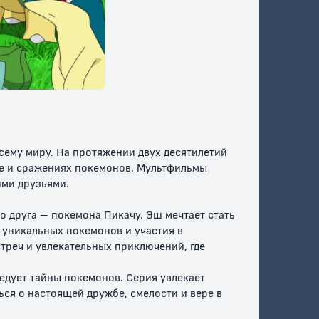
Покемон: хроники
Консьерж
Аркеуса
покемонов
сему миру. На протяжении двух десятилетий
ке и сражениях покемонов. Мультфильмы
ими друзьями.
 друга – покемона Пикачу. Эш мечтает стать
 уникальных покемонов и участия в
треч и увлекательных приключений, где
едует тайны покемонов. Серия увлекает
я о настоящей дружбе, смелости и вере в