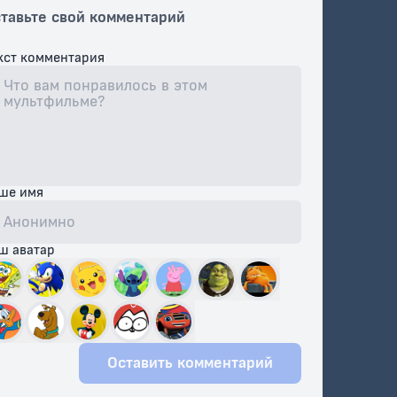
тавьте свой комментарий
·
Покемон: Лучарио и тайна Мью
кст комментария
·
Покемон Рейнджер и Храм Моря
·
Покемон: Гиратина и Небесный воин
·
Покемон: Аркеус и Драгоценный камень жизни
·
Покемон: Повелитель иллюзий Зороарк
ше имя
Покемон: Виктини и Белый герой – Реширам /
·
Покемон: Белое - Виктини и Зекром
·
Покемон: Хупа и Битва Веков
ш аватар
·
Покемон: Я Выбираю Тебя / Покемон 20
·
Покемон. Детектив Пикачу
Покемон 22: Мьюту наносит ответный удар —
·
Эволюция
Оставить комментарий
·
Покемон 23: Коко