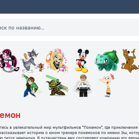
емон
тесь в увлекательный мир мультфильмов "Покемон", где приключения
рассказывает историю о юном тренере покемонов по имени Эш, кото
ю титул чемпиона. В путешествии ему составляют компанию его верн