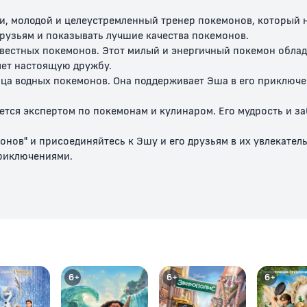
, молодой и целеустремленный тренер покемонов, который не
друзьям и показывать лучшие качества покемонов.
вестных покемонов. Этот милый и энергичный покемон облад
яет настоящую дружбу.
ица водных покемонов. Она поддерживает Эша в его приключе
ется экспертом по покемонам и кулинаром. Его мудрость и з
онов" и присоединяйтесь к Эшу и его друзьям в их увлекате
приключениями.
6+
6+
6+