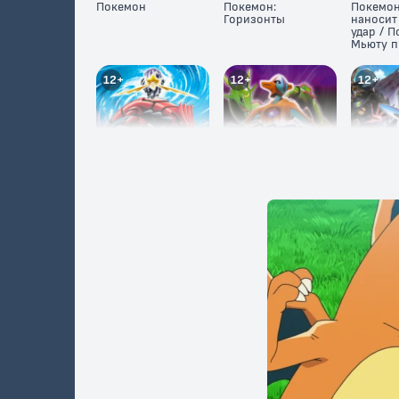
Покемон
Покемон:
Покемон
Горизонты
наносит
удар / П
Мьюту п
Мью
12+
12+
12+
Покемон:
Покемон: Судьба
Покемон
Джирачи –
Деоксиса
и тайна
исполнитель
желаний
12+
12+
6+