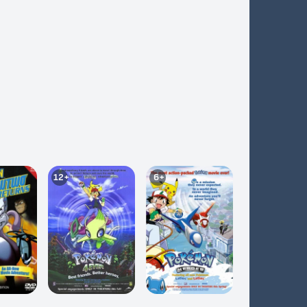
·
Покемон: Эволюции
·
Покемон: хроники Аркеуса
·
Консьерж покемонов
12+
6+