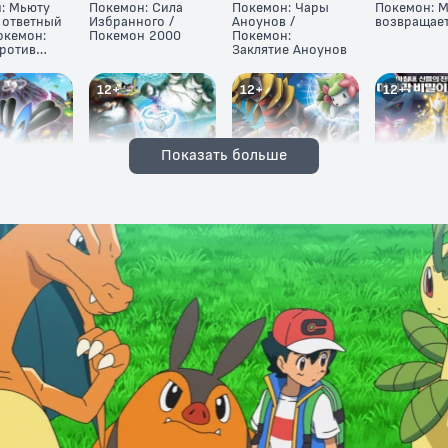
: Мьюту
Покемон: Сила
Покемон: Чары
Покемон: 
 ответный
Избранного /
Аноунов /
возвращае
окемон:
Покемон 2000
Покемон:
ротив
Заклятие Аноунов
12+
12+
12+
Показать больше
: Лучарио
Покемон
Покемон:
Покемон: А
 Мью
Рейнджер и Храм
Гиратина и
Драгоценн
Моря
Небесный воин
камень жи
6+
6+
12+