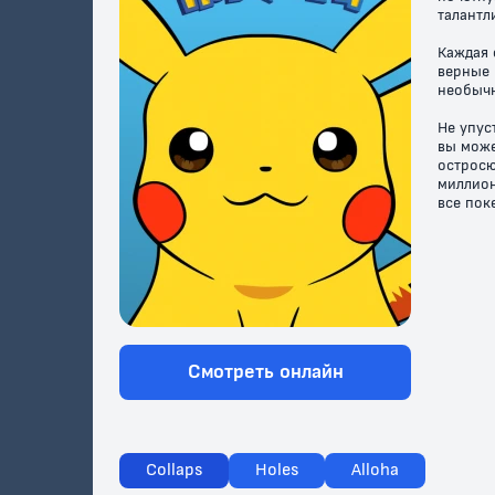
талантл
Каждая 
верные 
необычн
Не упус
вы може
остросю
миллион
все пок
Смотреть онлайн
Collaps
Holes
Alloha