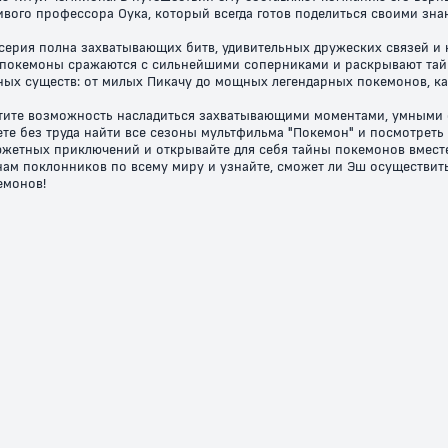
ивого профессора Оука, который всегда готов поделиться своими зна
серия полна захватывающих битв, удивительных дружеских связей и 
покемоны сражаются с сильнейшими соперниками и раскрывают тай
ых существ: от милых Пикачу до мощных легендарных покемонов, каж
тите возможность насладиться захватывающими моментами, умными 
те без труда найти все сезоны мультфильма "Покемон" и посмотреть
жетных приключений и открывайте для себя тайны покемонов вместе
ам поклонников по всему миру и узнайте, сможет ли Эш осуществить
емонов!