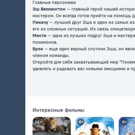
Главные персонажи
Эш Веллингтон
– главный герой нашей истории
мастером. Он всегда готов прийти на помощь 
Пикачу
– лучший друг Эша и один из самых из
его из сложных ситуаций. Их связь олицетвор
Мисти
– одна из лучших подруг Эша и мастер
покемонов.
Брок
– еще один верный спутник Эша, он явля
членом команды.
Откройте для себя захватывающий мир "Покем
удивлять и радовать вас новыми эмоциями и 
Интересные фильмы
12+
6+
0+