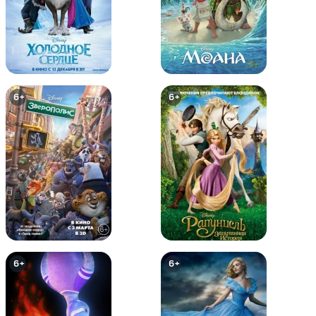
Белое - Виктини и Зекром
12+
12+
6+
6+
Покемон: Хупа и Битва Веков
Покемон: Я Выбираю Тебя /
Покемон 20
6+
6+
6+
6+