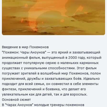
Покемон: Мьюту наносит
Покемон: Сила Избранного /
ответный удар / Покемон:
Покемон 2000
Мьюту против Мью
6+
12+
Введение в мир Покемонов
"Покемон: Чары Аноунов" — это яркий и захватывающий
анимационный фильм, выпущенный в 2000 году, который
продолжает популярную серию о маленьких карманных
существах с уникальными способностями. Этот фильм
погружает зрителей в волшебный мир Покемонов, полон
приключений, дружбы и захватывающих боёв. Идеально
Покемон: Чары Аноунов /
Покемон: Мьюту возвращается
подходит для всей семьи, он совместил в себе элементы
Покемон: Заклятие Аноунов
фэнтези, приключений и боевика, что делает его
увлекательным как для детей, так и для взрослых.
12+
6+
Основной сюжет
В "Чарах Аноунов" молодые тренеры покемонов