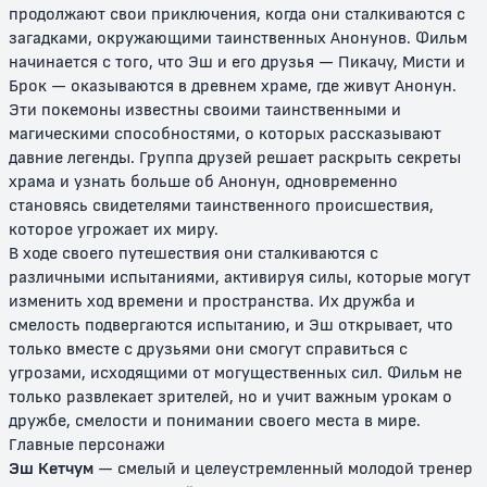
продолжают свои приключения, когда они сталкиваются с
загадками, окружающими таинственных Анонунов. Фильм
начинается с того, что Эш и его друзья — Пикачу, Мисти и
Брок — оказываются в древнем храме, где живут Анонун.
Эти покемоны известны своими таинственными и
магическими способностями, о которых рассказывают
давние легенды. Группа друзей решает раскрыть секреты
храма и узнать больше об Анонун, одновременно
Покемон навсегда: Селеби -
Покемон 5: Герои Латиас и
становясь свидетелями таинственного происшествия,
Голос леса
Латиос / Покемон: Хранители
водной столицы - Ратиасу и
которое угрожает их миру.
Ратиосу
В ходе своего путешествия они сталкиваются с
различными испытаниями, активируя силы, которые могут
12+
12+
изменить ход времени и пространства. Их дружба и
смелость подвергаются испытанию, и Эш открывает, что
только вместе с друзьями они смогут справиться с
угрозами, исходящими от могущественных сил. Фильм не
только развлекает зрителей, но и учит важным урокам о
дружбе, смелости и понимании своего места в мире.
Главные персонажи
Эш Кетчум
— смелый и целеустремленный молодой тренер