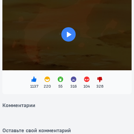
бои, но и трогательные моменты дружбы и единства.
Анимация завораживает, а музыка запоминается — "Покемон:
Чары Аноунов" подходит для всей семьи! Погрузитесь в мир
приключений, фэнтези и действий, когда Эш и его друзья
сталкиваются с новыми вызовами и врагами.
>
Не упустите возможность бесплатно посмотреть этот
удивительный фильм, который оставит вас в ожидании новых
свершений и даст возможность вернуться в любимый мир
покемонов. Присоединяйтесь к поискам, побеждайте противников
и наслаждайтесь волшебством покемонов вместе с друзьями!
1137
220
55
316
104
328
Комментарии
Оставьте свой комментарий