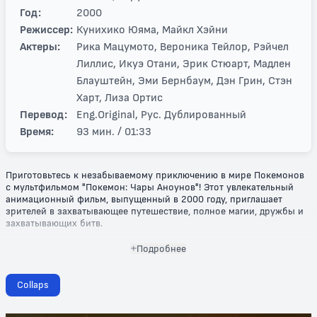
Год:
2000
Режиссер:
Кунихико Юяма, Майкл Хэйни
Актеры:
Рика Мацумото, Вероника Тейлор, Рэйчел
Лиллис, Икуэ Отани, Эрик Стюарт, Мадлен
Блауштейн, Эми Бернбаум, Дэн Грин, Стэн
Харт, Лиза Ортис
Перевод:
Eng.Original, Рус. Дублированный
Время:
93 мин. / 01:33
Приготовьтесь к незабываемому приключению в мире Покемонов
с мультфильмом "Покемон: Чары Аноунов"! Этот увлекательный
анимационный фильм, выпущенный в 2000 году, приглашает
зрителей в захватывающее путешествие, полное магии, дружбы и
захватывающих битв.
Главные герои — тренер Покемонов Эш, его верные друзья и,
Подробнее
конечно же, неповторимые покемоны, вступают в противостояние
с таинственными Аноун, которые обладают удивительными
способностями. Вместе они исследуют загадочные руины и
Collaps
раскрывают древние тайны, которые могут изменить судьбу всего
мира Покемонов. В этой истории вас ждут не только динамичные