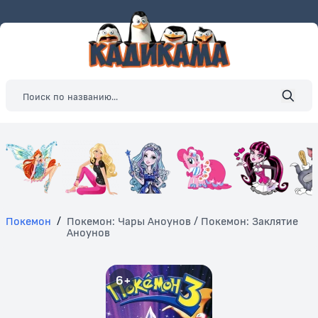
Покемон
/
Покемон: Чары Аноунов / Покемон: Заклятие
Аноунов
6+