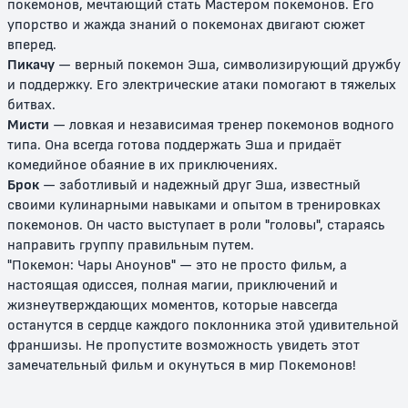
покемонов, мечтающий стать Мастером покемонов. Его
упорство и жажда знаний о покемонах двигают сюжет
Покемон: Джирачи –
Покемон: Судьба Деоксиса
вперед.
исполнитель желаний
Пикачу
— верный покемон Эша, символизирующий дружбу
и поддержку. Его электрические атаки помогают в тяжелых
12+
12+
битвах.
Мисти
— ловкая и независимая тренер покемонов водного
типа. Она всегда готова поддержать Эша и придаёт
комедийное обаяние в их приключениях.
Брок
— заботливый и надежный друг Эша, известный
своими кулинарными навыками и опытом в тренировках
покемонов. Он часто выступает в роли "головы", стараясь
направить группу правильным путем.
"Покемон: Чары Аноунов" — это не просто фильм, а
настоящая одиссея, полная магии, приключений и
Покемон: Лучарио и тайна Мью
Покемон Рейнджер и Храм
Моря
жизнеутверждающих моментов, которые навсегда
останутся в сердце каждого поклонника этой удивительной
12+
12+
франшизы. Не пропустите возможность увидеть этот
замечательный фильм и окунуться в мир Покемонов!