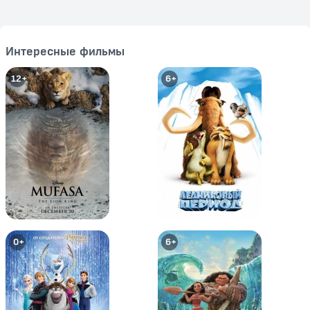
Интересные фильмы
12+
6+
Покемон: Гиратина и Небесный
Покемон: Аркеус и
воин
Драгоценный камень жизни
12+
12+
0+
6+
Покемон: Повелитель иллюзий
Покемон: Виктини и Белый
Зороарк
герой – Реширам / Покемон: