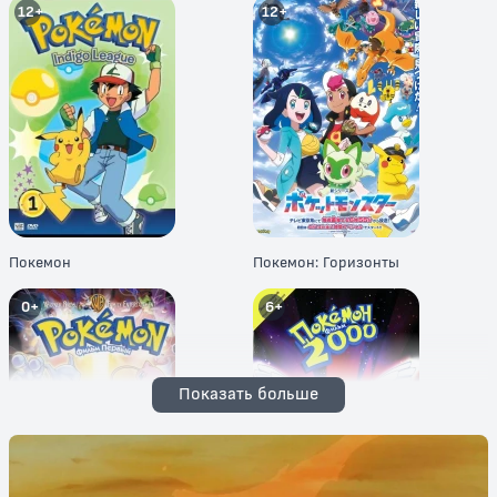
12+
12+
Покемон
Покемон: Горизонты
0+
6+
Показать больше